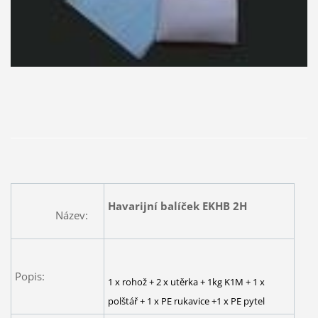
Havarijní balíček EKHB 2H
Název:
Popis:
1 x rohož + 2 x utěrka + 1kg K1M + 1 x
polštář + 1 x PE rukavice +1 x PE pytel