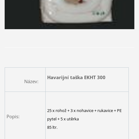
Havarijní taška EKHT 300
Název:
25 x rohož + 3 x nohavice + rukavice + PE
Popis:
pytel + 5 x utěrka
85 ltr.