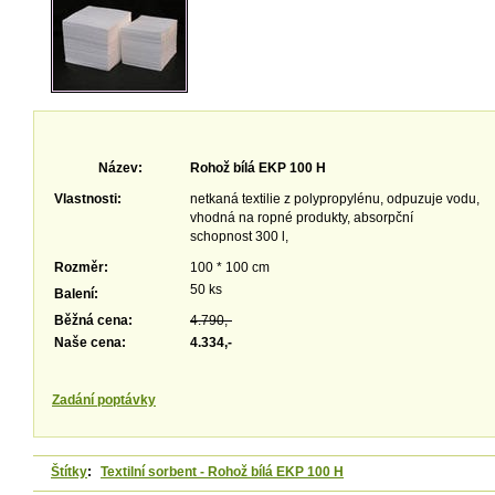
Název:
Rohož bílá EKP 100 H
Vlastnosti:
netkaná textilie z polypropylénu, odpuzuje vodu,
vhodná na ropné produkty, absorpční
schopnost 300 l,
Rozměr:
100 * 100 cm
50 ks
Balení:
Běžná cena:
4.790,-
Naše cena:
4.334,-
Zadání poptávky
Štítky
:
Textilní sorbent - Rohož bílá EKP 100 H