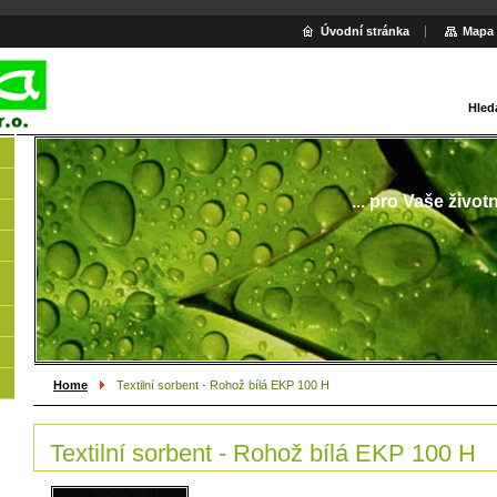
Úvodní stránka
Mapa 
Hled
... pro Vaše život
Home
Textilní sorbent - Rohož bílá EKP 100 H
Textilní sorbent - Rohož bílá EKP 100 H